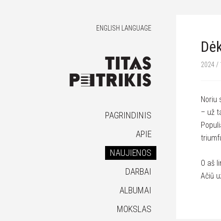
ENGLISH LANGUAGE
Dėk
2024 / 
Noriu 
– už t
PAGRINDINIS
Populi
APIE
triumf
NAUJIENOS
O aš l
DARBAI
Ačiū u
ALBUMAI
MOKSLAS