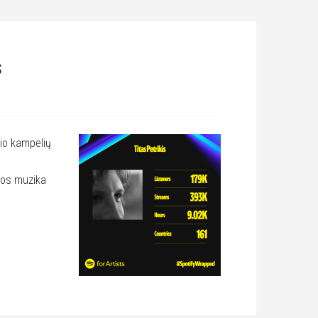
s
lio kampelių
ijos muzika