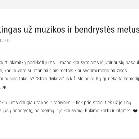
ingas už muzikos ir bendrystės metu
12 / 06
skirti akimirką padėkoti jums – mano klausytojams iš įvairiausių pasau
ai, kad buvote su manimi šiais metais klausydami mano muzikos.
ariausias takelis? "Stalo dvikova" iš k.f. Melagiai. Ką gi, nekalta komed
uoja!
inkiu jums daugiau taikos ir ramybės – tiek prie stalo, tiek už jo ribų.
ž jūsų bendrystę, palaikymą ir įsiklausymą. Būkime kartu ir kitąmet! ❤️